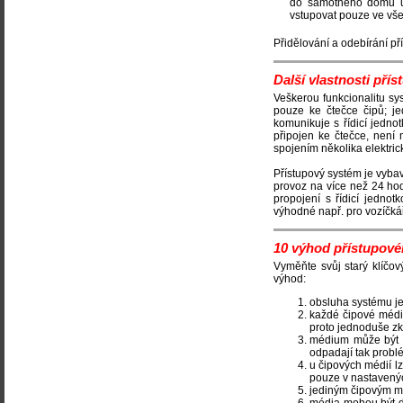
do samotného domu už
vstupovat pouze ve vše
Přidělování a odebírání p
Další vlastnosti př
Veškerou funkcionalitu sys
pouze ke čtečce čipů; je
komunikuje s řídicí jedno
připojen ke čtečce, není
spojením několika elektric
Přístupový systém je vyba
provoz na více než 24 ho
propojení s řídicí jedno
výhodné např. pro vozíčkář
10 výhod přístupov
Vyměňte svůj starý klíčo
výhod:
obsluha systému je 
každé čipové médi
proto jednoduše zko
médium může být n
odpadají tak probl
u čipových médií lz
pouze v nastavenýc
jediným čipovým mé