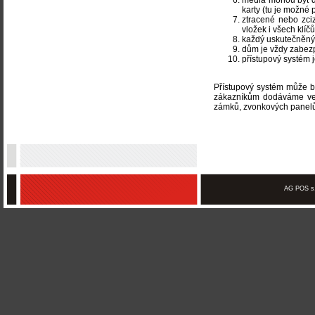
média mohou být d
karty (tu je možné 
ztracené nebo zc
vložek i všech klíčů
každý uskutečněný
dům je vždy zabezp
přístupový systém 
Přístupový systém může bý
zákazníkům dodáváme ve 
zámků, zvonkových panelů,
AG POS s.