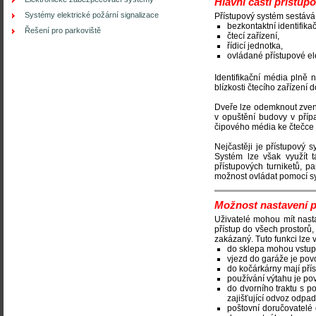
Hlavní části přístu
Systémy elektrické požární signalizace
Přístupový systém sestává 
bezkontaktní identifik
Řešení pro parkoviště
čtecí zařízení,
řídicí jednotka,
ovládané přístupové el
Identifikační média plně 
blízkosti čtecího zařízení
Dveře lze odemknout zvenk
v opuštění budovy v příp
čipového média ke čtečce 
Nejčastěji je přístupový 
Systém lze však využít t
přístupových turniketů, 
možnost ovládat pomocí sy
Možnost nastavení p
Uživatelé mohou mít nast
přístup do všech prostorů
zakázaný. Tuto funkci lze v
do sklepa mohou vstupo
vjezd do garáže je povo
do kočárkárny mají přís
používání výtahu je p
do dvorního traktu s p
zajišťující odvoz odpad
poštovní doručovatelé 