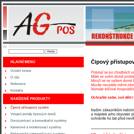
Čipový přístupo
HLAVNÍ MENU
Úvodní strana
Potulují se po chodbách v
Máte ve svém domě probl
O nás
Množí se ve vašem domě 
Reference
Musíte neustále měnit zá
Nemáte klíčové hospodářst
Kontakty
Ochraňte sebe, své děti 
NABÍZENÉ PRODUKTY
Čipový přístupový systém
Našim zákazníkům nabíz
Vstupní portály bytových domů
a majetek jeho obyvatel p
ochráníte ho tak před neví
Dorozumívací a komunikační systémy
Kamerové a monitorovací systémy
Elektronické zabezpečovací systémy