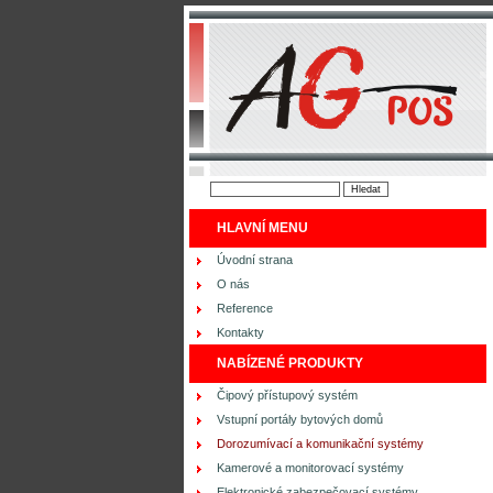
HLAVNÍ MENU
Úvodní strana
O nás
Reference
Kontakty
NABÍZENÉ PRODUKTY
Čipový přístupový systém
Vstupní portály bytových domů
Dorozumívací a komunikační systémy
Kamerové a monitorovací systémy
Elektronické zabezpečovací systémy