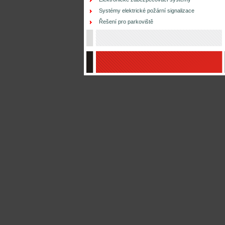
Systémy elektrické požární signalizace
Řešení pro parkoviště